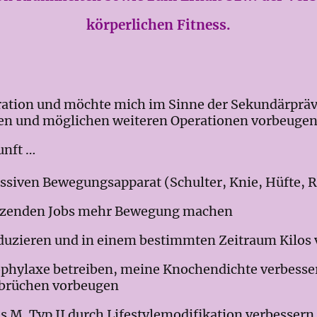
körperlichen Fitness.
eration und möchte mich im Sinne der Sekundärpräv
eren und möglichen weiteren Operationen vorbeuge
unft …
siven Bewegungsapparat (Schulter, Knie, Hüfte,
tzenden Jobs mehr Bewegung machen
zieren und in einem bestimmten Zeitraum Kilos v
ylaxe betreiben, meine Knochendichte verbesser
brüchen vorbeugen
M. Typ II durch Lifestylemodifikation verbesser