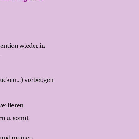
ention wieder in
n
 Rücken…) vorbeugen
erlieren
n u. somit
n und meinen