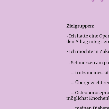
Zielgruppen:
• Ich hatte eine Op
den Alltag integri
• Ich möchte in Zuk
… Schmerzen am pas
… trotz meines si
… Übergewicht redu
… Osteoporoseproph
möglichst Knochen
… meinen Diabetes 