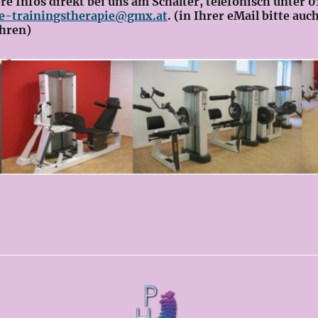
 Infos direkt bei uns am Schalter, telefonisch unter 0
e-trainingstherapie@gmx.at
. (in Ihrer eMail bitte auc
hren)