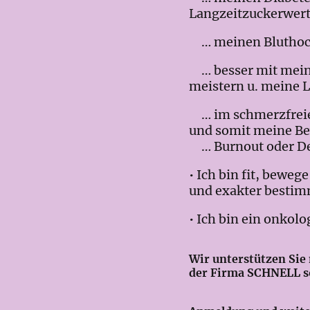
Langzeitzuckerwert
… meinen Bluthochd
… besser mit mein
meistern u. meine L
… im schmerzfreien 
und somit meine Be
… Burnout oder De
• Ich bin fit, bewe
und exakter bestim
• Ich bin ein onkol
Wir unterstützen Si
der Firma SCHNELL so