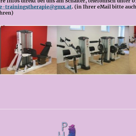
 Infos direkt bei uns am Schalter, telefonisch unter 0
e-trainingstherapie@gmx.at
. (in Ihrer eMail bitte auc
hren)