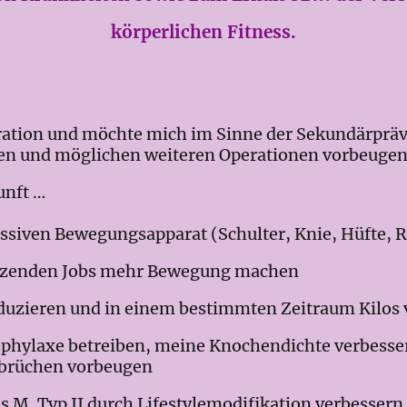
körperlichen Fitness.
eration und möchte mich im Sinne der Sekundärpräv
eren und möglichen weiteren Operationen vorbeuge
unft …
siven Bewegungsapparat (Schulter, Knie, Hüfte,
tzenden Jobs mehr Bewegung machen
zieren und in einem bestimmten Zeitraum Kilos v
ylaxe betreiben, meine Knochendichte verbesser
brüchen vorbeugen
M. Typ II durch Lifestylemodifikation verbesser