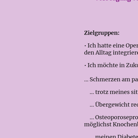
Zielgruppen:
• Ich hatte eine Op
den Alltag integri
• Ich möchte in Zuk
… Schmerzen am pas
… trotz meines si
… Übergewicht redu
… Osteoporoseproph
möglichst Knochen
… meinen Diabetes 