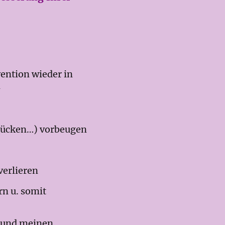
ention wieder in
n
 Rücken…) vorbeugen
erlieren
n u. somit
n und meinen