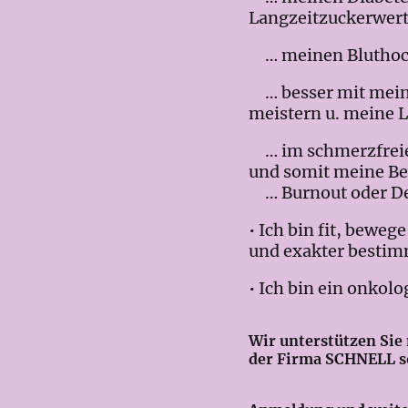
Langzeitzuckerwert
… meinen Bluthochd
… besser mit mein
meistern u. meine L
… im schmerzfreien 
und somit meine Be
… Burnout oder De
• Ich bin fit, bewe
und exakter bestim
• Ich bin ein onkol
Wir unterstützen Si
der Firma SCHNELL so