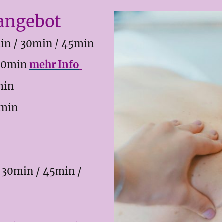
angebot
n / 30min / 45min
 30min
mehr Info
min
5min
30min / 45min /