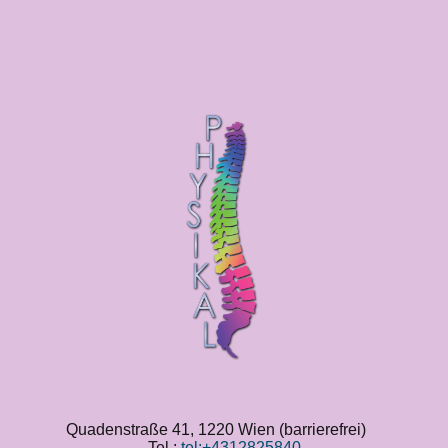
Quadenstraße 41, 1220 Wien (barrierefrei)
Tel.:
tel:+4312825840